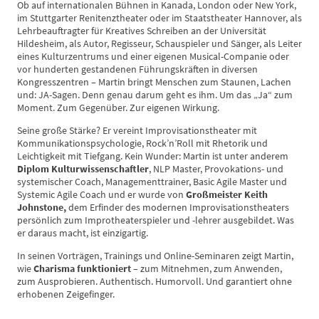
Ob auf internationalen Bühnen in Kanada, London oder New York,
im Stuttgarter Renitenztheater oder im Staatstheater Hannover, als
Lehrbeauftragter für Kreatives Schreiben an der Universität
Hildesheim, als Autor, Regisseur, Schauspieler und Sänger, als Leiter
eines Kulturzentrums und einer eigenen Musical-Companie oder
vor hunderten gestandenen Führungskräften in diversen
Kongresszentren – Martin bringt Menschen zum Staunen, Lachen
und: JA-Sagen. Denn genau darum geht es ihm. Um das „Ja“ zum
Moment. Zum Gegenüber. Zur eigenen Wirkung.
Seine große Stärke? Er vereint Improvisationstheater mit
Kommunikationspsychologie, Rock’n’Roll mit Rhetorik und
Leichtigkeit mit Tiefgang. Kein Wunder: Martin ist unter anderem
Diplom Kulturwissenschaftler
, NLP Master, Provokations- und
systemischer Coach, Managementtrainer, Basic Agile Master und
Systemic Agile Coach und er wurde von
Großmeister
Keith
Johnstone,
dem Erfinder des modernen Improvisationstheaters
persönlich zum Improtheaterspieler und -lehrer au
sgebildet
. Was
er daraus macht, ist einzigartig.
In seinen Vorträgen, Trainings und Online-Seminaren zeigt Martin,
wie
Charisma funktioniert
– zum Mitnehmen, zum Anwenden,
zum Ausprobieren. Authentisch. Humorvoll. Und garantiert ohne
erhobenen Zeigefinger.